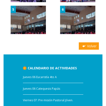
5
6
Volver
CALENDARIO DE ACTIVIDADES
Jueves 06 Eucaristía 4to A
Jueves 06 Catequesis Papás
Viernes 07: Pre misión Pastoral Jóven.