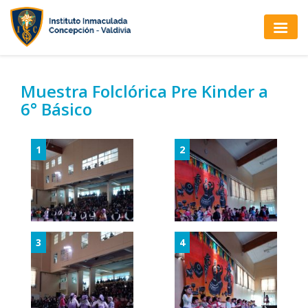
Muestra Folclórica Pre Kinder a
6° Básico
1
2
3
4