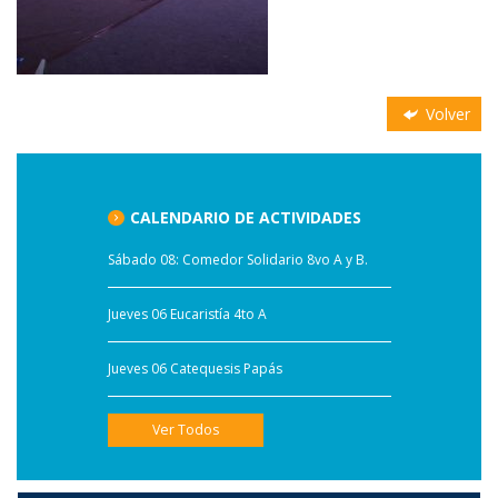
Volver
CALENDARIO DE ACTIVIDADES
Sábado 08: Comedor Solidario 8vo A y B.
Jueves 06 Eucaristía 4to A
Jueves 06 Catequesis Papás
Ver Todos