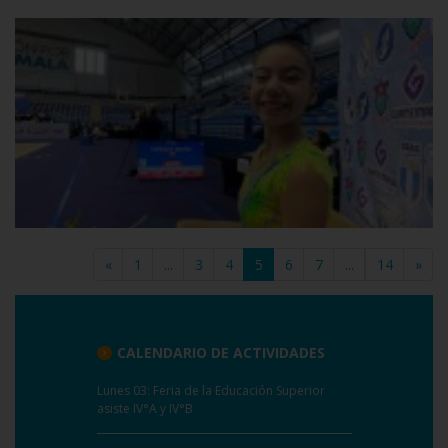
«
1
...
3
4
5
(current)
6
7
...
14
»
CALENDARIO DE ACTIVIDADES
Lunes 03: Feria de la Educación Superior
asiste IV°A y IV°B