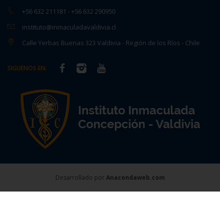
+56 632 211181
-
+56 632 290950
instituto@inmaculadavaldivia.cl
Calle Yerbas Buenas 323 Valdivia - Región de los Ríos - Chile
SIGUENOS EN:
Desarrollado por
Anacondaweb.com