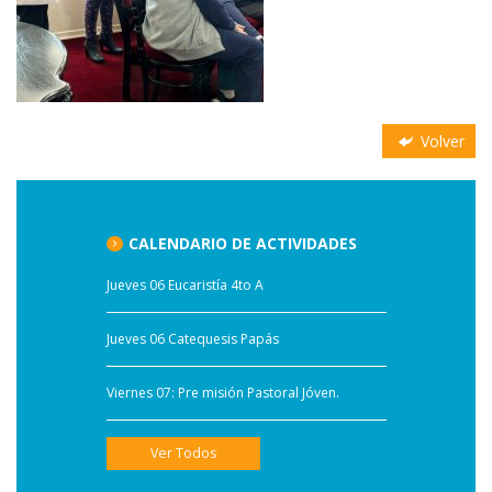
Volver
CALENDARIO DE ACTIVIDADES
Jueves 06 Eucaristía 4to A
Jueves 06 Catequesis Papás
Viernes 07: Pre misión Pastoral Jóven.
Ver Todos