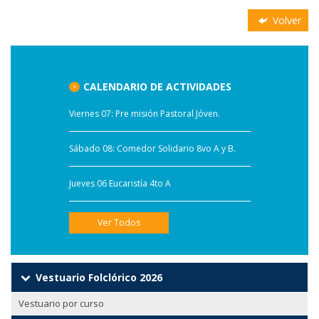
Volver
CALENDARIO DE ACTIVIDADES
Viernes 07: Pre misión Pastoral Jóven.
Sábado 08: Comedor Solidario 8vo A y B.
Jueves 06 Eucaristía 4to A
Ver Todos
Vestuario Folclórico 2026
Vestuario por curso