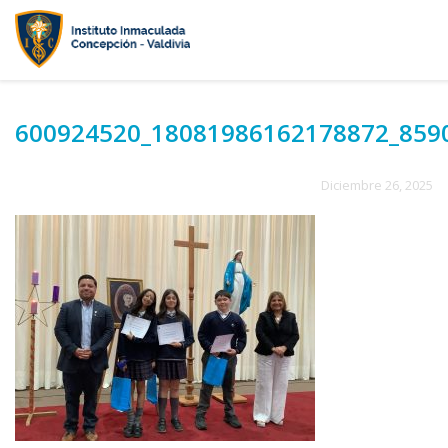
600924520_18081986162178872_859
Diciembre 26, 2025