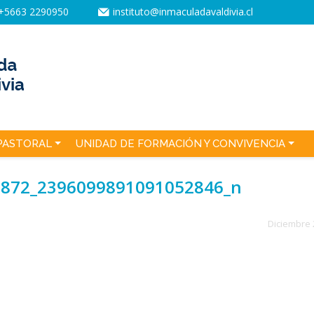
+5663 2290950
instituto@inmaculadavaldivia.cl
PASTORAL
UNIDAD DE FORMACIÓN Y CONVIVENCIA
8872_2396099891091052846_n
Diciembre 