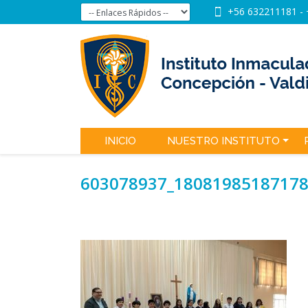
+56 632211181
-
INICIO
NUESTRO INSTITUTO
603078937_1808198518717