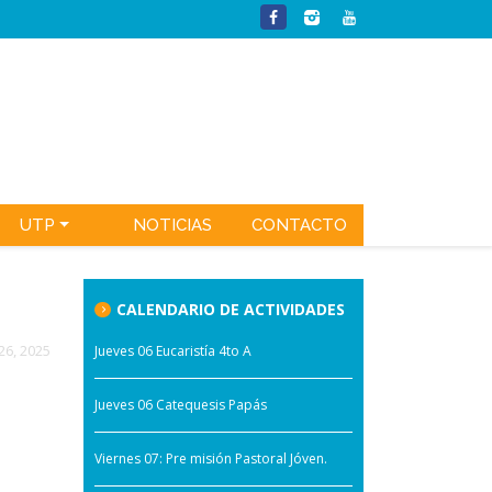
UTP
NOTICIAS
CONTACTO
CALENDARIO DE ACTIVIDADES
26, 2025
Jueves 06 Eucaristía 4to A
Jueves 06 Catequesis Papás
Viernes 07: Pre misión Pastoral Jóven.