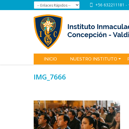
+56 632211181
-
INICIO
NUESTRO INSTITUTO
IMG_7666