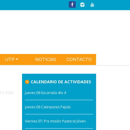
UTP
NOTICIAS
CONTACTO
CALENDARIO DE ACTIVIDADES
17, 2026
Jueves 06 Eucaristía 4to A
Jueves 06 Catequesis Papás
Viernes 07: Pre misión Pastoral Jóven.