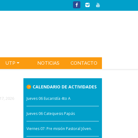
UTP
NOTICIAS
CONTACTO
CALENDARIO DE ACTIVIDADES
17, 2026
Jueves 06 Eucaristía 4to A
Jueves 06 Catequesis Papás
Viernes 07: Pre misión Pastoral Jóven.