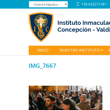
+56 632211181
-
INICIO
NUESTRO INSTITUTO
IMG_7667