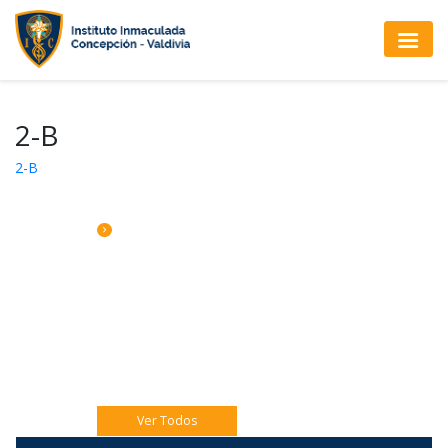
2-B
2-B
CALENDARIO DE ACTIVIDADES
Jueves 06 Eucaristía 4to A
Jueves 06 Catequesis Papás
Viernes 07: Pre misión Pastoral Jóven.
Ver Todos