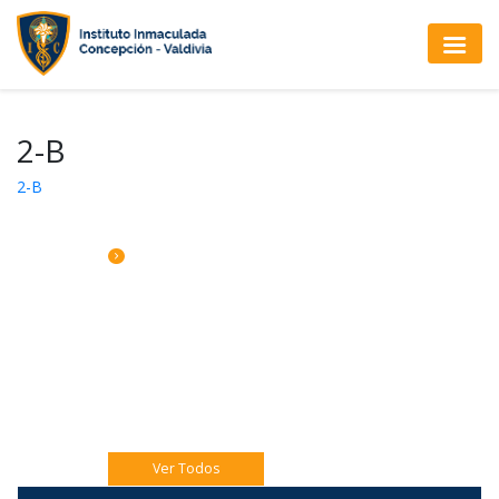
2-B
2-B
CALENDARIO DE ACTIVIDADES
Sábado 08: Comedor Solidario 8vo A y B.
Jueves 06 Eucaristía 4to A
Jueves 06 Catequesis Papás
Ver Todos