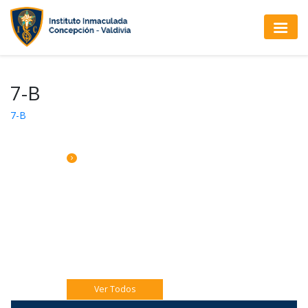
7-B
7-B
CALENDARIO DE ACTIVIDADES
Jueves 06 Eucaristía 4to A
Jueves 06 Catequesis Papás
Viernes 07: Pre misión Pastoral Jóven.
Ver Todos