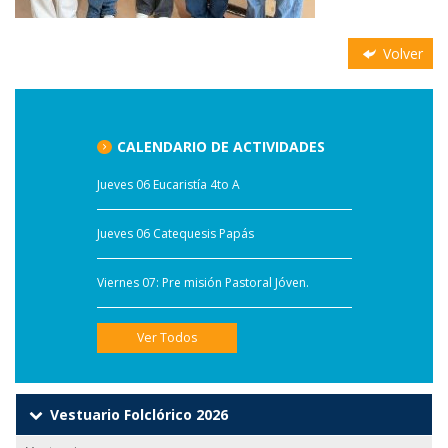
Volver
CALENDARIO DE ACTIVIDADES
Jueves 06 Eucaristía 4to A
Jueves 06 Catequesis Papás
Viernes 07: Pre misión Pastoral Jóven.
Ver Todos
Vestuario Folclórico 2026