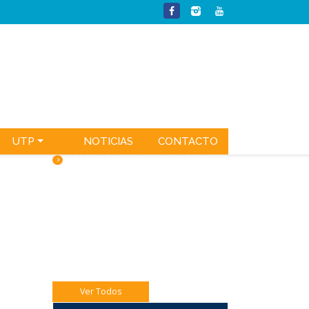
UTP
NOTICIAS
CONTACTO
CALENDARIO DE ACTIVIDADES
Sábado 08: Comedor Solidario 8vo A y B.
Jueves 06 Eucaristía 4to A
Jueves 06 Catequesis Papás
Ver Todos