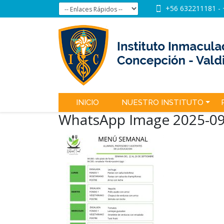
+56 632211181
-
INICIO
NUESTRO INSTITUTO
WhatsApp Image 2025-09-