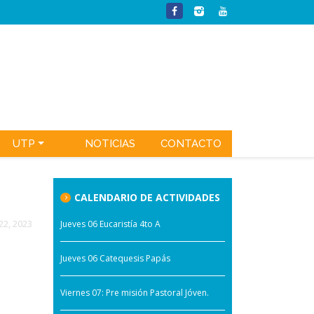
UTP
NOTICIAS
CONTACTO
CALENDARIO DE ACTIVIDADES
22, 2023
Jueves 06 Eucaristía 4to A
Jueves 06 Catequesis Papás
Viernes 07: Pre misión Pastoral Jóven.