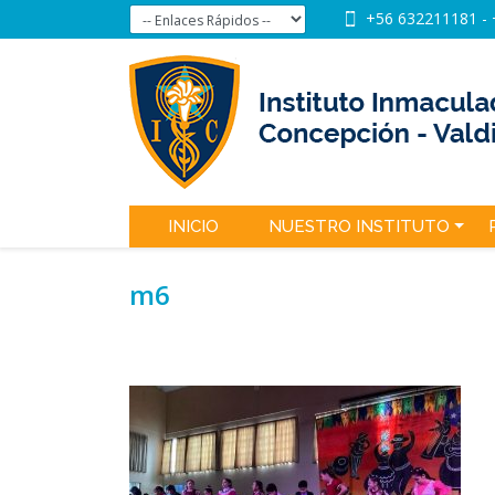
+56 632211181
-
INICIO
NUESTRO INSTITUTO
m6