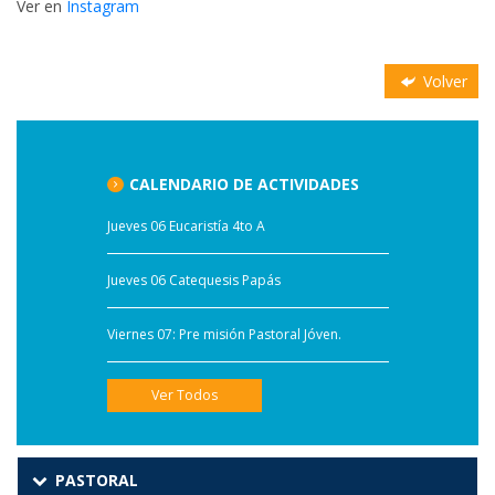
Ver en
Instagram
Volver
CALENDARIO DE ACTIVIDADES
Jueves 06 Eucaristía 4to A
Jueves 06 Catequesis Papás
Viernes 07: Pre misión Pastoral Jóven.
Ver Todos
PASTORAL