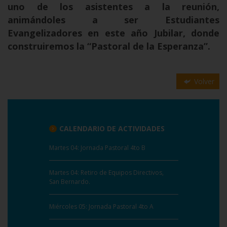
uno de los asistentes a la reunión,
animándoles a ser Estudiantes
Evangelizadores en este año Jubilar, donde
construiremos la “Pastoral de la Esperanza”.
Volver
CALENDARIO DE ACTIVIDADES
Martes 04: Jornada Pastoral 4to B
Martes 04: Retiro de Equipos Directivos,
San Bernardo.
Miércoles 05: Jornada Pastoral 4to A