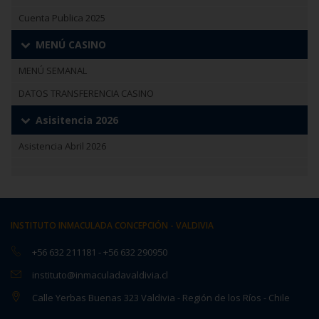
Cuenta Publica 2025
MENÚ CASINO
MENÚ SEMANAL
DATOS TRANSFERENCIA CASINO
Asisitencia 2026
Asistencia Abril 2026
INSTITUTO INMACULADA CONCEPCIÓN - VALDIVIA
+56 632 211181
-
+56 632 290950
instituto@inmaculadavaldivia.cl
Calle Yerbas Buenas 323 Valdivia - Región de los Ríos - Chile