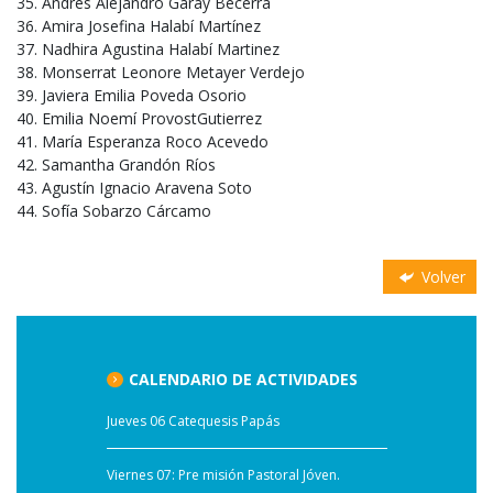
Andrés Alejandro Garay Becerra
Amira Josefina Halabí Martínez
Nadhira Agustina Halabí Martinez
Monserrat Leonore Metayer Verdejo
Javiera Emilia Poveda Osorio
Emilia Noemí ProvostGutierrez
María Esperanza Roco Acevedo
Samantha Grandón Ríos
Agustín Ignacio Aravena Soto
Sofía Sobarzo Cárcamo
Volver
CALENDARIO DE ACTIVIDADES
Jueves 06 Catequesis Papás
Viernes 07: Pre misión Pastoral Jóven.