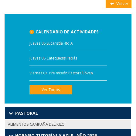
Volver
CALENDARIO DE ACTIVIDADES
Jueves 06 Eucaristía 4to A
Jueves 06 Catequesis Papás
Viernes 07: Pre misión Pastoral Jóven.
Ver Todos
PASTORAL
ALIMENTOS CAMPAÑA DEL KILO
HORARIO TUTORÍAS Y ACLE- AÑO 2026