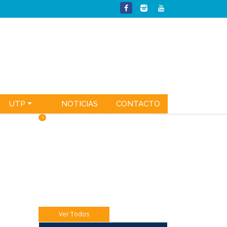
UTP
NOTICIAS
CONTACTO
CALENDARIO DE ACTIVIDADES
Jueves 06 Eucaristía 4to A
Jueves 06 Catequesis Papás
Viernes 07: Pre misión Pastoral Jóven.
Ver Todos