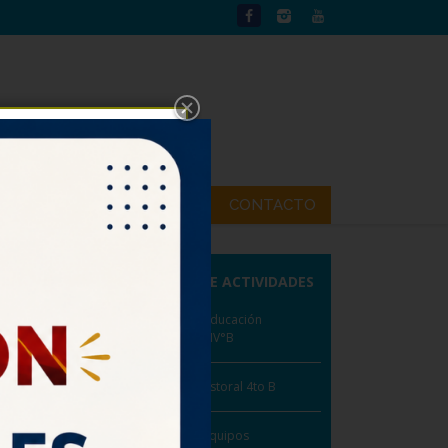
UTP
NOTICIAS
CONTACTO
CALENDARIO DE ACTIVIDADES
16, 2023
Lunes 03: Feria de la Educación
Superior asiste IV°A y IV°B
RSO
NGUAJE
Martes 04: Jornada Pastoral 4to B
3
Martes 04: Retiro de Equipos