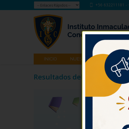
+56 632211181
-
INICIO
NUESTRO INSTITUTO
Resultados del Concurso Lit