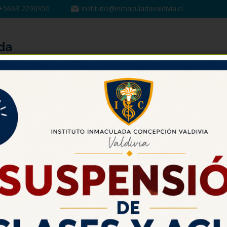
+5663 2290950
instituto@inmaculadavaldivia.cl
PASTORAL
UNIDAD DE FORMACIÓN Y CONVIVENCIA
erario “140 años en 140 palabras”
Agosto 
RESULTADO CONCU
LITERARIO DEPTO. LE
Y FILOSOFÍA 202