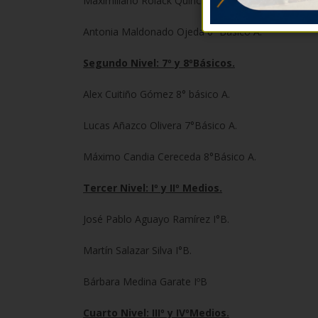
Maximiliano Rolack Quinchiyao 5º Básico B.
Antonia Maldonado Ojeda 6º Básico A.
Segundo Nivel: 7º y 8ºBásicos.
Alex Cuitiño Gómez 8° básico A.
Lucas Añazco Olivera 7°Básico A.
Máximo Candia Cereceda 8°Básico A.
Tercer Nivel: Iº y IIº Medios.
José Pablo Aguayo Ramírez I°B.
Martín Salazar Silva I°B.
Bárbara Medina Garate IºB
Cuarto Nivel: IIIº y IVºMedios.