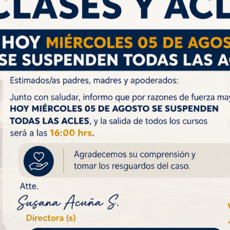
El Departamento de Len
Filosofía felicita a los g
del Concurso Literari
años en 140 palabras”, a
enmarcada en el aniver
conmemoración de l
años del Instituto.
Para nosotros es impo
fomentar la cultura, y p
es fundamental dar el es
y jóvenes a expresarse a través de la creación literaria. Creemos qu
se a sí mismos, logrando sacar lo mejor de sí. Este año la invitación
s y exfuncionarios con muy buena acogida. Agradecemos una vez
a especial, a nuestra Directora por el apoyo entregado.