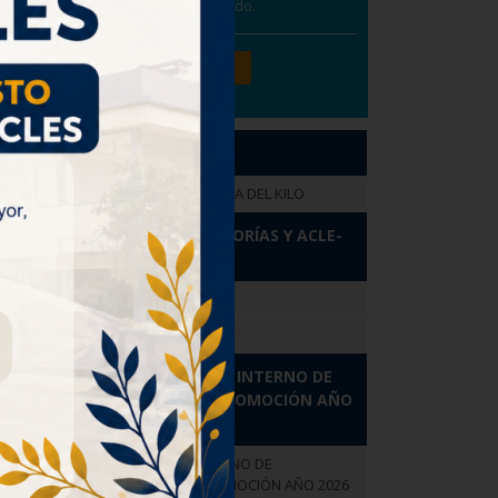
guaje y
Directivos, San Bernardo.
anadores
o “140
Ver Todos
ctividad
sario y
os 140
PASTORAL
rtante
ALIMENTOS CAMPAÑA DEL KILO
ara ello
HORARIO TUTORÍAS Y ACLE-
pacio a
AÑO 2026
e es una
 se hizo
HORARIO TUTORÍAS
 más la
HORARIO ACLE
REGLAMENTO INTERNO DE
EVALUACIÓN Y PROMOCIÓN AÑO
2026
REGLAMENTO INTERNO DE
EVALUACIÓN Y PROMOCIÓN AÑO 2026