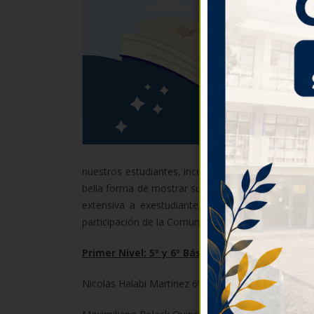
nuestros estudiantes, incentivar a nuestros niños 
bella forma de mostrar sus capacidades y de exigir
extensiva a exestudiantes, Padres y Apoderado
participación de la Comunidad Educativa, y en form
Primer Nivel: 5º y 6º Básicos:
Nicolás Halabi Martínez 6º Básico A.