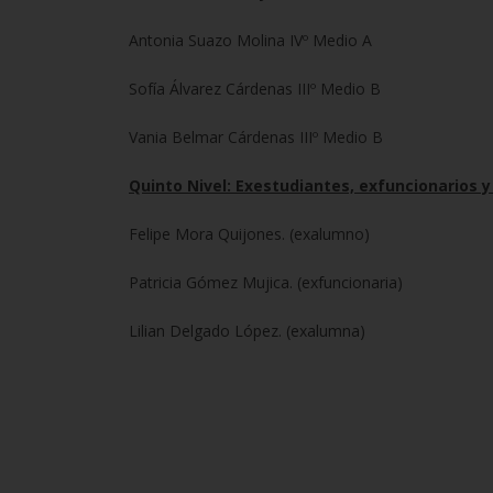
Antonia Suazo Molina IVº Medio A
Sofía Álvarez Cárdenas IIIº Medio B
Vania Belmar Cárdenas IIIº Medio B
Quinto Nivel: Exestudiantes, exfuncionarios 
Felipe Mora Quijones. (exalumno)
Patricia Gómez Mujica. (exfuncionaria)
Lilian Delgado López. (exalumna)