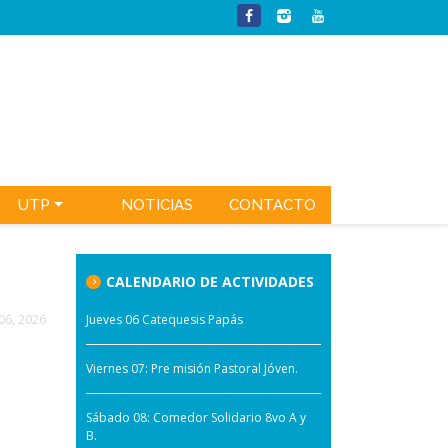
UTP
NOTICIAS
CONTACTO
CALENDARIO DE ACTIVIDADES
 06, 2026
Jueves 06 Catequesis Papás
Viernes 07: Pre misión Pastoral Jóven.
Sábado 08: Comedor Solidario 8vo A y
B.