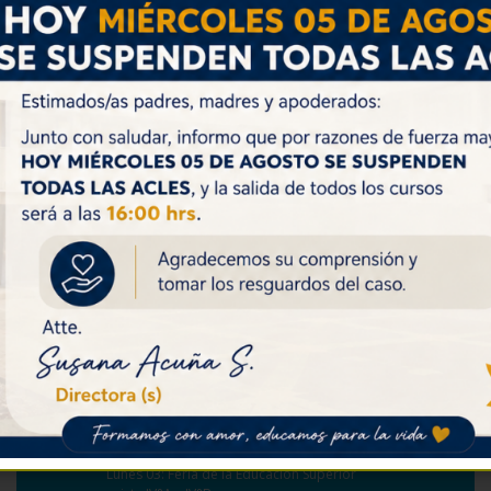
Agosto 29, 2023
“El día sábado 26 de agosto, en la capilla de nuestro Instituto,
14 estudiantes y una ex estudiante, que se preparan para el
Sacramento de la Eucaristía en las Catequesis semanales,
recibieron el Sacramento del Bautismo.
Con emoción y enorme alegría, compartieron juntos,en
comunidad, la alegría de este primer Sacramento en sus vidas.
¡Que Dios los bendiga y acompañe siempre en este camino
maravilloso!”
Ver Fotos
Volver
CALENDARIO DE ACTIVIDADES
Lunes 03: Feria de la Educación Superior