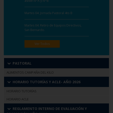
asiste IV°A y IV°B
Martes 04: Jornada Pastoral 4to B
Martes 04: Retiro de Equipos Directivos,
San Bernardo.
Ver Todos
PASTORAL
ALIMENTOS CAMPAÑA DEL KILO
HORARIO TUTORÍAS Y ACLE- AÑO 2026
HORARIO TUTORÍAS
HORARIO ACLE
REGLAMENTO INTERNO DE EVALUACIÓN Y