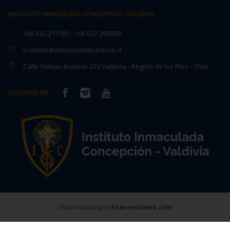
INSTITUTO INMACULADA CONCEPCIÓN - VALDIVIA
+56 632 211181
-
+56 632 290950
instituto@inmaculadavaldivia.cl
Calle Yerbas Buenas 323 Valdivia - Región de los Ríos - Chile
SIGUENOS EN:
Desarrollado por
Anacondaweb.com