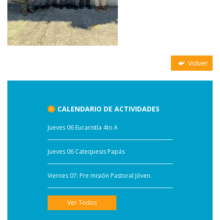
Volver
CALENDARIO DE ACTIVIDADES
Jueves 06 Eucaristía 4to A
Jueves 06 Catequesis Papás
Viernes 07: Pre misión Pastoral Jóven.
Ver Todos