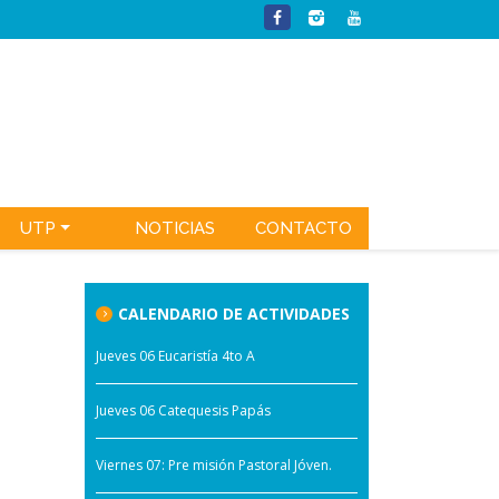
UTP
NOTICIAS
CONTACTO
CALENDARIO DE ACTIVIDADES
Jueves 06 Eucaristía 4to A
Jueves 06 Catequesis Papás
Viernes 07: Pre misión Pastoral Jóven.