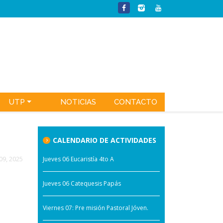
UTP
NOTICIAS
CONTACTO
CALENDARIO DE ACTIVIDADES
09, 2025
Jueves 06 Eucaristía 4to A
Jueves 06 Catequesis Papás
Viernes 07: Pre misión Pastoral Jóven.