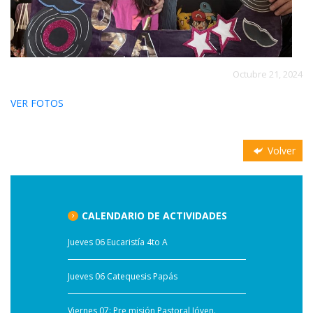
Octubre 21, 2024
VER FOTOS
Volver
CALENDARIO DE ACTIVIDADES
Jueves 06 Eucaristía 4to A
Jueves 06 Catequesis Papás
Viernes 07: Pre misión Pastoral Jóven.