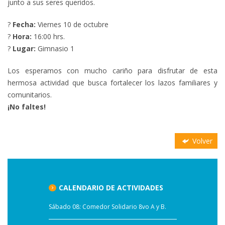
junto a sus seres queridos.
?
Fecha:
Viernes 10 de octubre
?
Hora:
16:00 hrs.
?
Lugar:
Gimnasio 1
Los esperamos con mucho cariño para disfrutar de esta
hermosa actividad que busca fortalecer los lazos familiares y
comunitarios.
¡No faltes!
Volver
CALENDARIO DE ACTIVIDADES
Sábado 08: Comedor Solidario 8vo A y B.