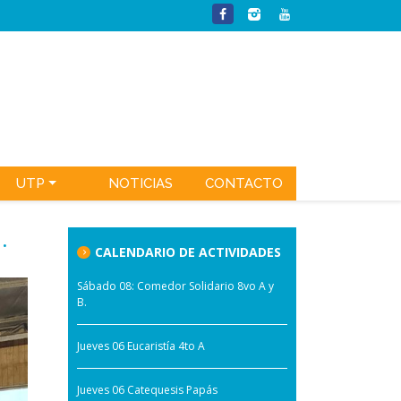
UTP
NOTICIAS
CONTACTO
.
CALENDARIO DE ACTIVIDADES
Sábado 08: Comedor Solidario 8vo A y
B.
Jueves 06 Eucaristía 4to A
Jueves 06 Catequesis Papás