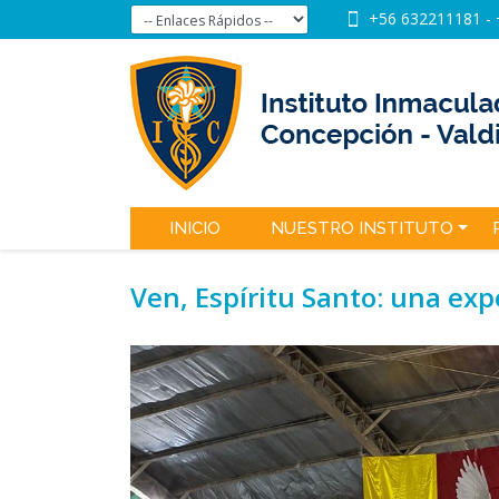
+56 632211181
-
INICIO
NUESTRO INSTITUTO
Ven, Espíritu Santo: una exp