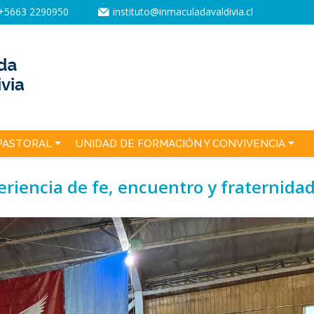
+5663 2290950
instituto@inmaculadavaldivia.cl
PASTORAL
UNIDAD DE FORMACIÓN Y CONVIVENCIA
eriencia de fe, encuentro y fraternidad