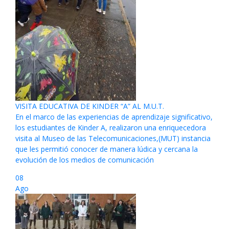
VISITA EDUCATIVA DE KINDER “A” AL M.U.T.
En el marco de las experiencias de aprendizaje significativo,
los estudiantes de Kinder A, realizaron una enriquecedora
visita al Museo de las Telecomunicaciones,(MUT) instancia
que les permitió conocer de manera lúdica y cercana la
evolución de los medios de comunicación
08
Ago