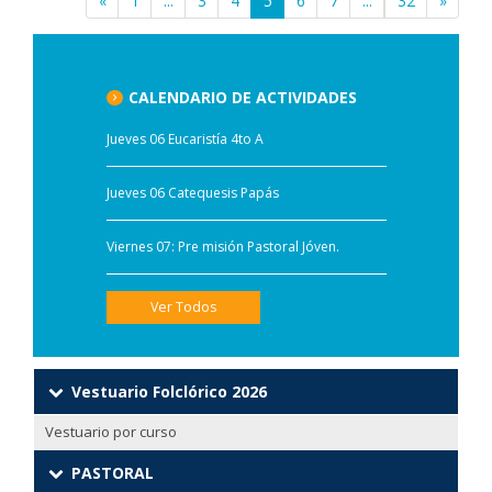
«
1
...
3
4
5
(current)
6
7
...
32
»
CALENDARIO DE ACTIVIDADES
Jueves 06 Eucaristía 4to A
Jueves 06 Catequesis Papás
Viernes 07: Pre misión Pastoral Jóven.
Ver Todos
Vestuario Folclórico 2026
Vestuario por curso
PASTORAL